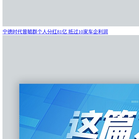
宁德时代曾毓群个人分红81亿 抵过10家车企利润