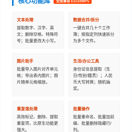
核心功能库
全面兼容 Excel/WPS
文本处理
数据合并/拆分
提取数字、汉字、英
一键合并几十个工作
文；删除空格、特殊符
簿；按指定列快速拆分
号；批量更改大小写。
为多个文件。
图片助手
生活/办公工具
批量导入图片对齐单元
身份证信息提取（生
格；导出表内图片；图
日/性别/籍贯）；人民
片随单元格缩放。
币大写转换；随机抽
奖。
重复值处理
批量操作
高效标记、删除、提取
批量重命名、批量加前
重复项，比原生功能更
缀、批量删除隐藏行/
强大。
列。