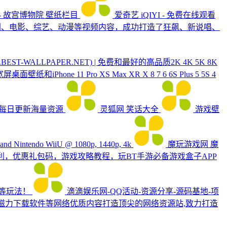
- 故宫博物院
壁纸栏目
爱奇艺 iQIYI - 免费在线观看
短剧、电影、综艺、动漫等视频内容，成功打造了狂飙、新说唱、
BEST-WALLPAPER.NET) | 免费和最好的高品质2K 4K 5K 8K
hone 11 Pro XS Max XR X 8 7 6 6S Plus 5 5S 4
，每日更新海量资源
灵狐网
笑话大全
游戏壁
4) and Nintendo WiiU @ 1080p, 1440p, 4k
魔玩游戏网
魔
，优惠礼包码，游戏攻略教程，玩BT手游必备游戏盒子APP
险等玩法！
滴滴娱乐网-QQ活动-资源分享-源码基地-项
色软件,磁力下载软件等网络优质内容打造顶尖的网络资源站,致力打造