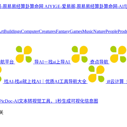
阁-周易易经算卦算命网
AIYIGE-爱易阁,周易易经算卦算命网
tBuildingsComputerCreaturesFantasyGamesMusicNaturePeopleProduc
导航平台
导AI－找ai上导AI
奇点导航
找AI-找ai就上找AI｜优质AI工具导航大全
i8云计算
PicDoc-AI文本转视觉工具，1秒生成可视化信息图
关