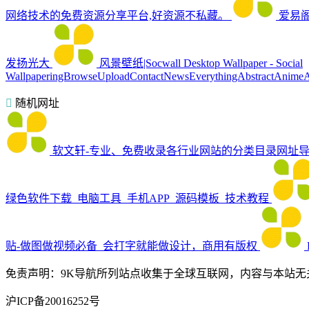
网络技术的免费资源分享平台,好资源不私藏。
爱易
发扬光大
风景壁纸|Socwall
Desktop Wallpaper - Social
WallpaperingBrowseUploadContactNewsEverythingAbstractAnimeAr
随机网址
软文轩-专业、免费收录各行业网站的分类目录网址
绿色软件下载_电脑工具_手机APP_源码模板_技术教程
贴-做图做视频必备_会打字就能做设计，商用有版权
免责声明：9K导航所列站点收集于全球互联网，内容与本站无
沪ICP备20016252号