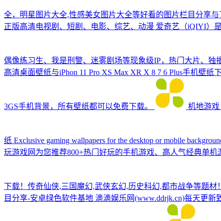
全，明星图片大全,性感美女图片大全等好看的图片栏目分享与
正版高清电视剧、短剧、电影、综艺、动漫
爱奇艺（iQIY
偶像练习生、我是刑警、迷雾剧场等现象级IP，热门大片、独
高清桌面壁纸与iPhon 11 Pro XS Max XR X 8 7 6 Plus手机
3GS手机背景，所有壁纸都可以免费下载。
机地游戏
纸
Exclusive gaming wallpapers for the desktop or mobile backgrou
玩游戏网为您推荐800+热门好玩的手机游戏、高人气经典单
下载！传奇仙侠,三国魔幻,武侠玄幻,历史科幻,都市战争等题材
目分享-安卓绿色软件基地
滴滴娱乐网(www.ddrjk.cn