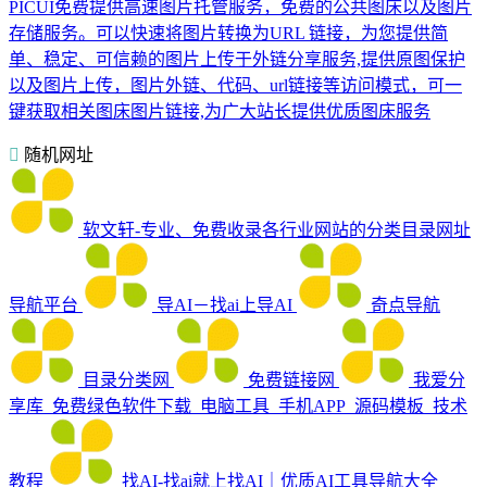
PICUI免费提供高速图片托管服务，免费的公共图床以及图片
存储服务。可以快速将图片转换为URL 链接，为您提供简
单、稳定、可信赖的图片上传于外链分享服务,提供原图保护
以及图片上传，图片外链、代码、url链接等访问模式，可一
键获取相关图床图片链接,为广大站长提供优质图床服务
随机网址
软文轩-专业、免费收录各行业网站的分类目录网址
导航平台
导AI－找ai上导AI
奇点导航
目录分类网
免费链接网
我爱分
享库_免费绿色软件下载_电脑工具_手机APP_源码模板_技术
教程
找AI-找ai就上找AI｜优质AI工具导航大全