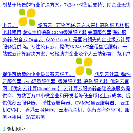
制基于场景的行业解决方案。7x24小时售后支持，助企业无忧
上云。
织音云 - 万物互联,云启未来！高防服务器|服
务器租用|虚拟主机|高防CDN|香港服务器|美国服务器|海外服
务器-织音云
织音云（ZY07.com）是国内领先的企业级云计算
服务提供商。专注公有云，提供7X24小时全程售后服务，一
站式云计算解决方案，轻松助力企业及个人云端部署，为用户
提供可信赖的企业级公有云服务。
优刻云计算_弹性
云服务器_cvm轻量服务器_香港服务器_高防服务器_优刻云官
网
【优刻云计算CloudCvm】 云计算云服务器基础设施服务提
供商、为数百万中小微企业和开发者降低全球化上云成本、提
供优刻云服务器、 弹性云服务器、CVM轻量云服务器、 云主
机CVM 、 香港云服务器、云虚拟主机、免备案海外空间、服
务器租用一站式服务
随机网址