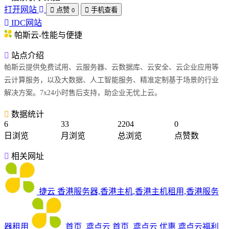
打开网站
点赞
手机查看
0
IDC网站
帕斯云-性能与便捷
站点介绍
帕斯云提供免费试用、云服务器、云数据库、云安全、云企业应用等
云计算服务，以及大数据、人工智能服务、精准定制基于场景的行业
解决方案。7x24小时售后支持，助企业无忧上云。
数据统计
6
33
2204
0
日浏览
月浏览
总浏览
点赞数
相关网址
捷云
香港服务器,香港主机,香港主机租用,香港服务
器租用
首页_鸢点云
首页_鸢点云 优惠 鸢点云福利