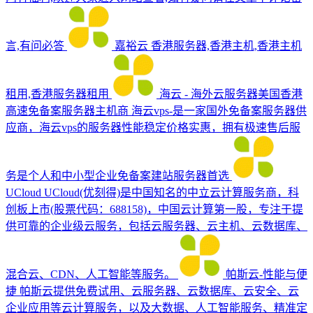
言,有问必答
嘉裕云
香港服务器,香港主机,香港主机
租用,香港服务器租用
海云 - 海外云服务器美国香港
高速免备案服务器主机商
海云vps-是一家国外免备案服务器供
应商，海云vps的服务器性能稳定价格实惠，拥有极速售后服
务是个人和中小型企业免备案建站服务器首选
UCloud
UCloud(优刻得)是中国知名的中立云计算服务商，科
创板上市(股票代码：688158)，中国云计算第一股，专注于提
供可靠的企业级云服务，包括云服务器、云主机、云数据库、
混合云、CDN、人工智能等服务。
帕斯云-性能与便
捷
帕斯云提供免费试用、云服务器、云数据库、云安全、云
企业应用等云计算服务，以及大数据、人工智能服务、精准定