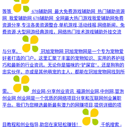
等等
678辅助网_最大免费游戏辅助网_热门辅助资源
网_我爱辅助网
678辅助网_全网最大热门游戏我爱辅助网免费
资源分享,专注各类资源整合,单机游戏,活动线报,网络新闻，免
费资源,大型网游经典游戏，网络热门技术游戏辅助外挂交流
与分享。
冠旭宠物网
冠旭宠物网是一个专为宠物爱
好者打造的门户。这里汇聚了丰富的宠物知识、实用的养护技
巧和最新的行业资讯。无论你是猫咪的“铲屎官”，还是狗狗的
忠实伙伴，亦或是其他萌宠的主人，都能在冠旭宠物网找到所
需。
创业网-分享创业资讯_福源创业网,中创网,冒泡
创业网
创业网是一个优质的网络项目分享和互联网创业兼职
平台。我们为您精选最新最有潜力的网赚项目,提供详细的项
目教程和创业指导,助您在家轻松赚钱！
千帆搜索 -