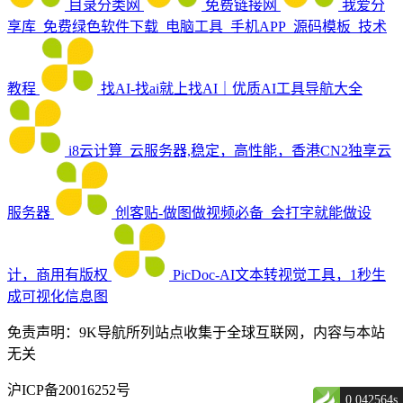
目录分类网
免费链接网
我爱分
享库_免费绿色软件下载_电脑工具_手机APP_源码模板_技术
教程
找AI-找ai就上找AI｜优质AI工具导航大全
i8云计算_云服务器,稳定，高性能，香港CN2独享云
服务器
创客贴-做图做视频必备_会打字就能做设
计，商用有版权
PicDoc-AI文本转视觉工具，1秒生
成可视化信息图
免责声明：9K导航所列站点收集于全球互联网，内容与本站
无关
沪ICP备20016252号
0.042564s