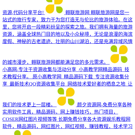
资源,代码分享平台!
翱联旅游网
翱联旅游网是您一
站式的旅行专家，致力于为您打造无与伦比的旅游体验。在这
里，您将开启一段精彩纷呈的探索之旅。我们拥有海量的旅游
资源，涵盖全球热门目的地以及小众秘境，无论是浪漫的海滨
度假、神秘的古老遗迹、壮丽的山川湖泊，还是充满异域风情
的城市漫步，翱联旅游网都能满足您的多元需求。
小高网-专注于资源收集与活动分享_小高教学网精品源码_技
术教程分享。
原小高教学网_精品源码下载_专注资源收集分
享_最新技术QQ资源收集平台_网络技术爱好者的栖息之地_让
我们的技术更上一层楼。
颜夕资源网-免费分享各种
实用软件工具，精品源码，网上赚钱技巧，热门项目，
COSER网红图片视频等等
长期免费分享各大资源娱乐教程网
软件，精品源码，网红图片，网红视频，赚钱教程，技术学习