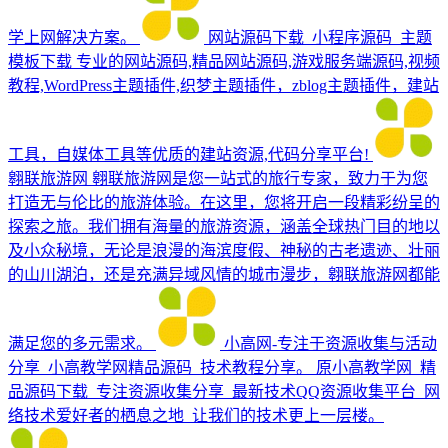
学上网解决方案。
网站源码下载_小程序源码_主题
模板下载
专业的网站源码,精品网站源码,游戏服务端源码,视频
教程,WordPress主题插件,织梦主题插件，zblog主题插件，建站
工具，自媒体工具等优质的建站资源,代码分享平台!
翱联旅游网
翱联旅游网是您一站式的旅行专家，致力于为您
打造无与伦比的旅游体验。在这里，您将开启一段精彩纷呈的
探索之旅。我们拥有海量的旅游资源，涵盖全球热门目的地以
及小众秘境，无论是浪漫的海滨度假、神秘的古老遗迹、壮丽
的山川湖泊，还是充满异域风情的城市漫步，翱联旅游网都能
满足您的多元需求。
小高网-专注于资源收集与活动
分享_小高教学网精品源码_技术教程分享。
原小高教学网_精
品源码下载_专注资源收集分享_最新技术QQ资源收集平台_网
络技术爱好者的栖息之地_让我们的技术更上一层楼。