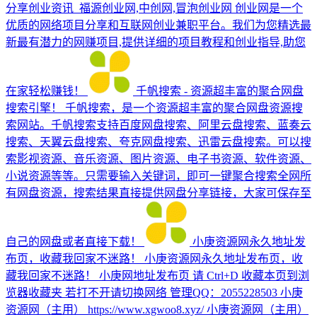
分享创业资讯_福源创业网,中创网,冒泡创业网
创业网是一个
优质的网络项目分享和互联网创业兼职平台。我们为您精选最
新最有潜力的网赚项目,提供详细的项目教程和创业指导,助您
在家轻松赚钱！
千帆搜索 - 资源超丰富的聚合网盘
搜索引擎！
千帆搜索，是一个资源超丰富的聚合网盘资源搜
索网站。千帆搜索支持百度网盘搜索、阿里云盘搜索、蓝奏云
搜索、天翼云盘搜索、夸克网盘搜索、迅雷云盘搜索。可以搜
索影视资源、音乐资源、图片资源、电子书资源、软件资源、
小说资源等等。只需要输入关键词，即可一键聚合搜索全网所
有网盘资源，搜索结果直接提供网盘分享链接，大家可保存至
自己的网盘或者直接下载！
小庚资源网永久地址发
布页，收藏我回家不迷路！
小庚资源网永久地址发布页，收
藏我回家不迷路！ 小庚网地址发布页 请 Ctrl+D 收藏本页到浏
览器收藏夹 若打不开请切换网络 管理QQ：2055228503 小庚
资源网（主用） https://www.xgwoo8.xyz/ 小庚资源网（主用）