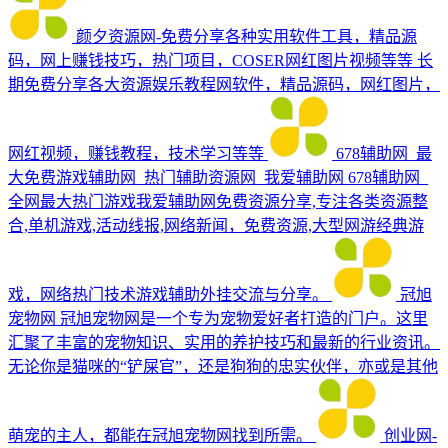
颜夕资源网-免费分享各种实用软件工具，精品源
码，网上赚钱技巧，热门项目，COSER网红图片视频等等
长
期免费分享各大资源娱乐教程网软件，精品源码，网红图片，
网红视频，赚钱教程，技术学习等等
678辅助网_最
大免费游戏辅助网_热门辅助资源网_我爱辅助网
678辅助网_
全网最大热门游戏我爱辅助网免费资源分享,专注各类资源整
合,单机游戏,活动线报,网络新闻，免费资源,大型网游经典游
戏，网络热门技术游戏辅助外挂交流与分享。
冠旭
宠物网
冠旭宠物网是一个专为宠物爱好者打造的门户。这里
汇聚了丰富的宠物知识、实用的养护技巧和最新的行业资讯。
无论你是猫咪的“铲屎官”，还是狗狗的忠实伙伴，亦或是其他
萌宠的主人，都能在冠旭宠物网找到所需。
创业网-