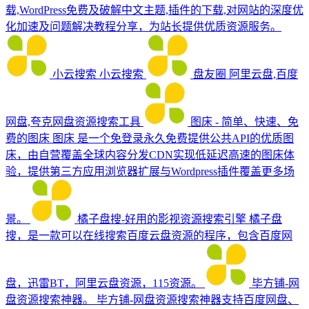
载,WordPress免费及破解中文主题,插件的下载,对网站的深度优
化加速及问题解决教程分享，为站长提供优质资源服务。
小云搜索
小云搜索
盘友圈
阿里云盘,百度
网盘,夸克网盘资源搜索工具
图床 - 简单、快速、免
费的图床
图床 是一个免登录永久免费提供公共API的优质图
床，由自营覆盖全球内容分发CDN实现低延迟高速的图床体
验，提供第三方应用浏览器扩展与Wordpress插件覆盖更多场
景。
橘子盘搜-好用的影视资源搜索引擎
橘子盘
搜，是一款可以在线搜索百度云盘资源的程序，包含百度网
盘，迅雷BT，阿里云盘资源，115资源。
毕方铺-网
盘资源搜索神器。
毕方铺-网盘资源搜索神器支持百度网盘、