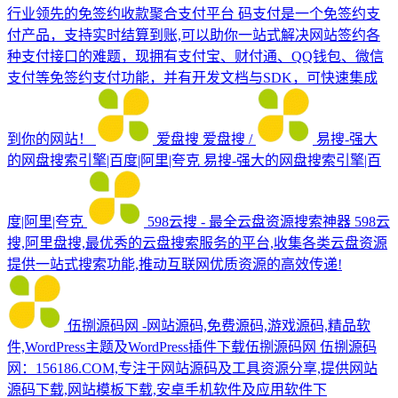
行业领先的免签约收款聚合支付平台
码支付是一个免签约支
付产品，支持实时结算到账,可以助你一站式解决网站签约各
种支付接口的难题，现拥有支付宝、财付通、QQ钱包、微信
支付等免签约支付功能，并有开发文档与SDK，可快速集成
到你的网站！
爱盘搜
爱盘搜 /
易搜-强大
的网盘搜索引擎|百度|阿里|夸克
易搜-强大的网盘搜索引擎|百
度|阿里|夸克
598云搜 - 最全云盘资源搜索神器
598云
搜,阿里盘搜,最优秀的云盘搜索服务的平台,收集各类云盘资源
提供一站式搜索功能,推动互联网优质资源的高效传递!
伍捌源码网 -网站源码,免费源码,游戏源码,精品软
件,WordPress主题及WordPress插件下载伍捌源码网
伍捌源码
网：156186.COM,专注于网站源码及工具资源分享,提供网站
源码下载,网站模板下载,安卓手机软件及应用软件下