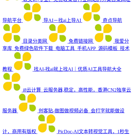
导航平台
导AI－找ai上导AI
奇点导航
目录分类网
免费链接网
我爱分
享库_免费绿色软件下载_电脑工具_手机APP_源码模板_技术
教程
找AI-找ai就上找AI｜优质AI工具导航大全
i8云计算_云服务器,稳定，高性能，香港CN2独享云
服务器
创客贴-做图做视频必备_会打字就能做设
计，商用有版权
PicDoc-AI文本转视觉工具，1秒生