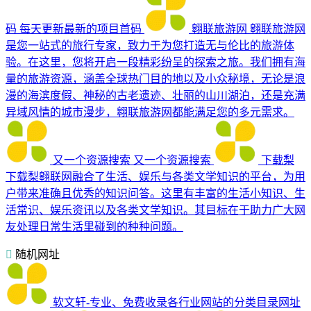
码
每天更新最新的项目首码
翱联旅游网
翱联旅游网
是您一站式的旅行专家，致力于为您打造无与伦比的旅游体
验。在这里，您将开启一段精彩纷呈的探索之旅。我们拥有海
量的旅游资源，涵盖全球热门目的地以及小众秘境，无论是浪
漫的海滨度假、神秘的古老遗迹、壮丽的山川湖泊，还是充满
异域风情的城市漫步，翱联旅游网都能满足您的多元需求。
又一个资源搜索
又一个资源搜索
下载梨
下载梨翱联网融合了生活、娱乐与各类文学知识的平台，为用
户带来准确且优秀的知识问答。这里有丰富的生活小知识、生
活常识、娱乐资讯以及各类文学知识。其目标在于助力广大网
友处理日常生活里碰到的种种问题。
随机网址
软文轩-专业、免费收录各行业网站的分类目录网址