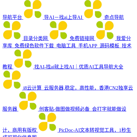
导航平台
导AI－找ai上导AI
奇点导航
目录分类网
免费链接网
我爱分
享库_免费绿色软件下载_电脑工具_手机APP_源码模板_技术
教程
找AI-找ai就上找AI｜优质AI工具导航大全
i8云计算_云服务器,稳定，高性能，香港CN2独享云
服务器
创客贴-做图做视频必备_会打字就能做设
计，商用有版权
PicDoc-AI文本转视觉工具，1秒生