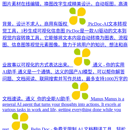
图片素材在线编辑，换图改字生成精美设计。自动抠图，高清
背景，设计不求人，商用有版权
PicDoc-AI文本转视
觉工具，1秒生成可视化信息图
PicDoc是一款AI驱动的文本到
视觉内容转换工具，它能够将文本内容自动转换为图表、流程
图、信息图等视觉元素图像。致力于将用户的知识、想法和商
业故事以可视化的方式表达出来。
通义 - 你的实用
AI助手
通义是一个通情、达义的国产AI模型，可以帮你解答
问题、文档阅读、联网搜索并写作总结，最多支持1000万字的
文档速读。通义_你的全能AI助手
Manus
Manus is a
general AI agent that turns your thoughts into actions. It excels at
various tasks in work and life, getting everything done while you
rest.
Belin Doc - 免费无限制 AI 文档翻译工具，轻松