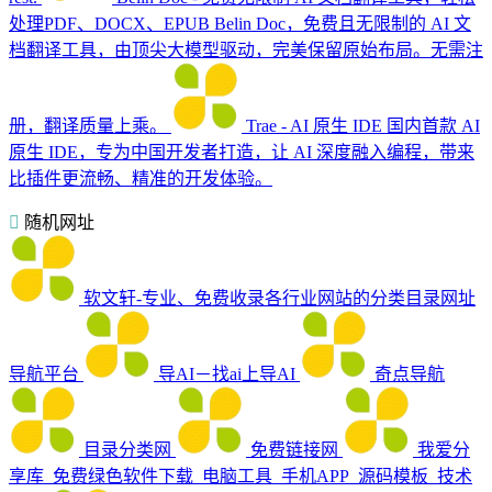
处理PDF、DOCX、EPUB
Belin Doc，免费且无限制的 AI 文
档翻译工具，由顶尖大模型驱动，完美保留原始布局。无需注
册，翻译质量上乘。
Trae - AI 原生 IDE
国内首款 AI
原生 IDE，专为中国开发者打造，让 AI 深度融入编程，带来
比插件更流畅、精准的开发体验。
随机网址
软文轩-专业、免费收录各行业网站的分类目录网址
导航平台
导AI－找ai上导AI
奇点导航
目录分类网
免费链接网
我爱分
享库_免费绿色软件下载_电脑工具_手机APP_源码模板_技术