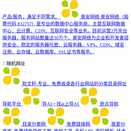
产品/服务，满足不同需求。
景安网络
景安网络（股
票代码 832757）是专业的数据中心服务商，主营互联网数据
中心、云计算、CDN、互联网安全等业务。目前运营2万余台
服务器，服务网站数量达30万个。景安网络为企业和开发者提
供安全、稳定的服务器托管、云服务器、VPS、CDN、域名
注册、云存储、云数据库、SSL证书等服务。
随机网址
软文轩-专业、免费收录各行业网站的分类目录网址
导航平台
导AI－找ai上导AI
奇点导航
目录分类网
免费链接网
我爱分