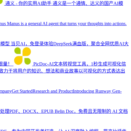
通义 - 你的实用AI助手
通义是一个通情、达义的国产AI模
nus
Manus is a general AI agent that turns your thoughts into actions.
大模型
当贝AI，免登录体验DeepSeek满血版，聚合全网优质AI大
不限量！
PicDoc-AI文本转视觉工具，1秒生成可视化信
像。致力于将用户的知识、想法和商业故事以可视化的方式表达出
mpanyGet StartedResearch and ProductIntroducing Runway Gen-
轻松处理PDF、DOCX、EPUB
Belin Doc，免费且无限制的 AI 文档