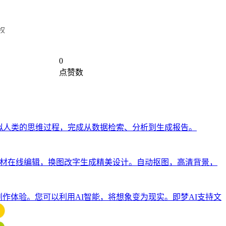
权
0
点赞数
够模拟人类的思维过程，完成从数据检索、分析到生成报告。
片素材在线编辑，换图改字生成精美设计。自动抠图，高清背景，
创作体验。您可以利用AI智能，将想象变为现实。即梦AI支持文