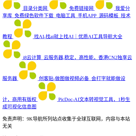
目录分类网
免费链接网
我爱分
享库_免费绿色软件下载_电脑工具_手机APP_源码模板_技术
教程
找AI-找ai就上找AI｜优质AI工具导航大全
i8云计算_云服务器,稳定，高性能，香港CN2独享云
服务器
创客贴-做图做视频必备_会打字就能做设
计，商用有版权
PicDoc-AI文本转视觉工具，1秒生
成可视化信息图
免责声明：9K导航所列站点收集于全球互联网，内容与本站
无关