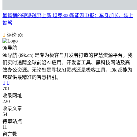
最畅销的硬派越野上新 坦克300新能源申报：车身加长、装上
智驾
评论 (0)
9k导航
9k导航 (i9k.cn) 是专为极客与开发者打造的智慧资源平台。我
们实时追踪全球前沿AI应用、开发者工具、黑科技网站及高
效办公资源。无论您是寻找AI灵感还是极客工具，i9k 都能为
您提供最精准的智慧指引。
701
收录网址
220
收录文章
54
待审站点
11
留言数