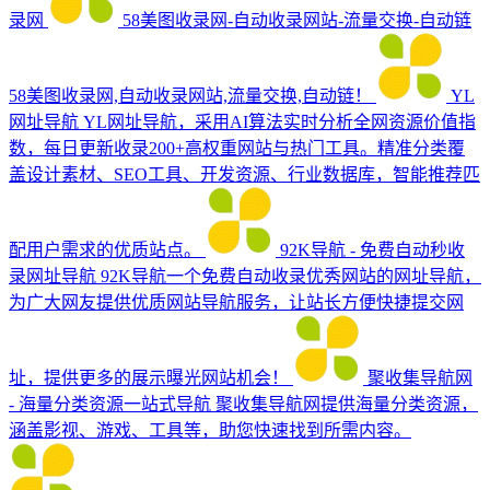
录网
58美图收录网-自动收录网站-流量交换-自动链
58美图收录网,自动收录网站,流量交换,自动链！
YL
网址导航
YL网址导航，采用AI算法实时分析全网资源价值指
数，每日更新收录200+高权重网站与热门工具。精准分类覆
盖设计素材、SEO工具、开发资源、行业数据库，智能推荐匹
配用户需求的优质站点。
92K导航 - 免费自动秒收
录网址导航
92K导航一个免费自动收录优秀网站的网址导航，
为广大网友提供优质网站导航服务，让站长方便快捷提交网
址，提供更多的展示曝光网站机会！
聚收集导航网
- 海量分类资源一站式导航
聚收集导航网提供海量分类资源，
涵盖影视、游戏、工具等，助您快速找到所需内容。