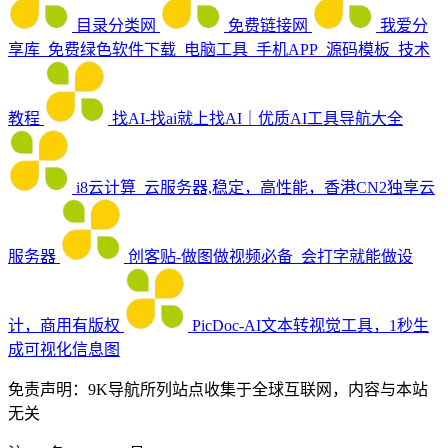
目录分类网
免费链接网
我爱分
享库_免费绿色软件下载_电脑工具_手机APP_源码模板_技术
教程
找AI-找ai就上找AI｜优质AI工具导航大全
i8云计算_云服务器,稳定，高性能，香港CN2独享云
服务器
创客贴-做图做视频必备_会打字就能做设
计，商用有版权
PicDoc-AI文本转视觉工具，1秒生
成可视化信息图
免责声明：9K导航所列站点收集于全球互联网，内容与本站
无关