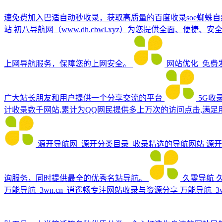
速免费加入巴适自动秒收录，获取高质量的百度收录soe蜘蛛自
站
初八导航网（www.dh.cbwl.xyz）为您提供全面
上网导航服务，保障您的上网安全。
网站优化_免费
广大站长朋友和用户提供一个分享交流的平台
5G收
计收录数千网站,累计为QQ网民提供多上万次的访问点击,满足
源开导航网_源开分类目录_收录精选的导航网站
源开
询服务，同时提供最全的优秀名站导航。
久零导航
万能导航_3wn.cn_逍遥畅专注网站收录与资源分享
万能导航_