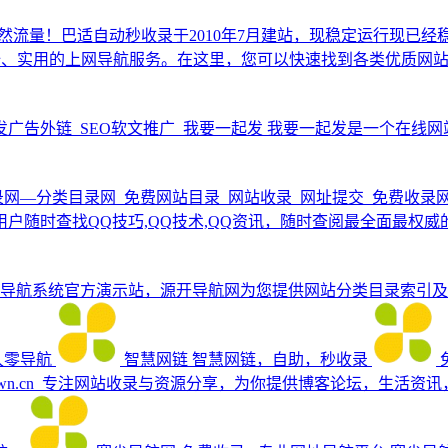
然流量！巴适自动秒收录于2010年7月建站，现稳定运行现已经稳
、便捷、安全、实用的上网导航服务。在这里，您可以快速找到各类优
发广告外链_SEO软文推广_我要一起发
我要一起发是一个在线网
录网—分类目录网_免费网站目录_网站收录_网址提交_免费收录
用户随时查找QQ技巧,QQ技术,QQ资讯，随时查阅最全面最
导航系统官方演示站，源开导航网为您提供网站分类目录索引及
久零导航
智慧网链
智慧网链，自助，秒收录
3wn.cn_专注网站收录与资源分享，为你提供博客论坛，生活