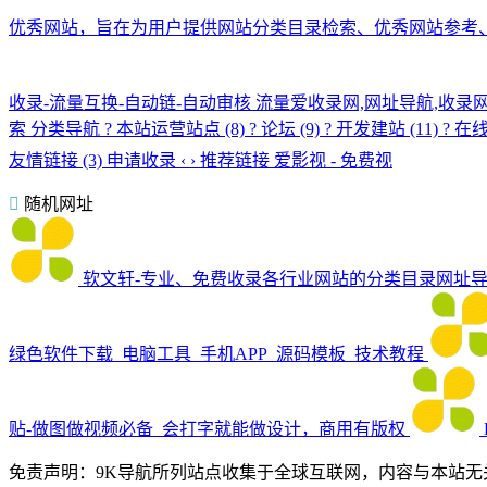
优秀网站，旨在为用户提供网站分类目录检索、优秀网站参考
收录-流量互换-自动链-自动审核
流量爱收录网,网址导航,收录网
索 分类导航 ? 本站运营站点 (8) ? 论坛 (9) ? 开发建站 (11) ?️ 在线工具
友情链接 (3) 申请收录 ‹ › 推荐链接 爱影视 - 免费视
随机网址
软文轩-专业、免费收录各行业网站的分类目录网址
绿色软件下载_电脑工具_手机APP_源码模板_技术教程
贴-做图做视频必备_会打字就能做设计，商用有版权
免责声明：9K导航所列站点收集于全球互联网，内容与本站无