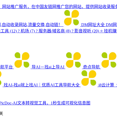
、网站推广服务，在中国友链网推广您的网站，提供网站收录服
,自动收录网站,流量交换,自动链！
DM网址大全
DM
 (12) ? 机场 (7) ?️ 服务器/域名商 (8) ? 影音视听 (20) ⭐ 挂机赚钱 
导航平台
导AI－找ai上导AI
奇点导航
找AI-找ai就上找AI｜优质AI工具导航大全
i8云计算
PicDoc-AI文本转视觉工具，1秒生成可视化信息图
关