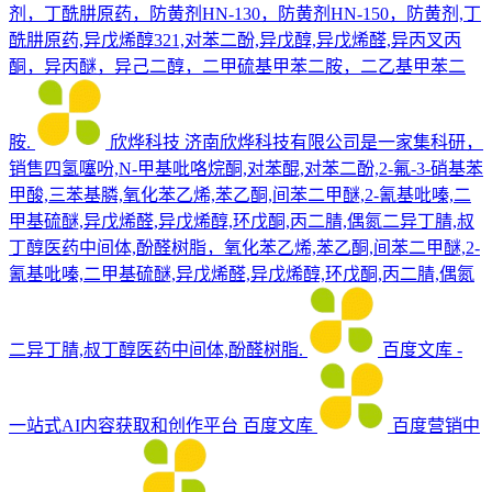
剂，丁酰肼原药，防黄剂HN-130，防黄剂HN-150，防黄剂,丁
酰肼原药,异戊烯醇321,对苯二酚,异戊醇,异戊烯醛,异丙叉丙
酮，异丙醚，异己二醇，二甲硫基甲苯二胺，二乙基甲苯二
胺.
欣烨科技
济南欣烨科技有限公司是一家集科研，
销售四氢噻吩,N-甲基吡咯烷酮,对苯醌,对苯二酚,2-氟-3-硝基苯
甲酸,三苯基膦,氧化苯乙烯,苯乙酮,间苯二甲醚,2-氰基吡嗪,二
甲基硫醚,异戊烯醛,异戊烯醇,环戊酮,丙二腈,偶氮二异丁腈,叔
丁醇医药中间体,酚醛树脂，氧化苯乙烯,苯乙酮,间苯二甲醚,2-
氰基吡嗪,二甲基硫醚,异戊烯醛,异戊烯醇,环戊酮,丙二腈,偶氮
二异丁腈,叔丁醇医药中间体,酚醛树脂.
百度文库 -
一站式AI内容获取和创作平台
百度文库
百度营销中