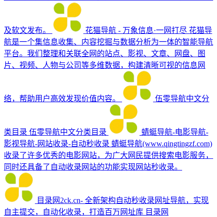
及软文发布。
花猫导航 - 万象信息·一网打尽
花猫导
航是一个集信息收集、内容挖掘与数据分析为一体的智能导航
平台。我们整理和关联全网的站点、影视、文章、网盘、图
片、视频、人物与公司等多维数据，构建清晰可视的信息网
络，帮助用户高效发现价值内容。
伍零导航中文分
类目录
伍零导航中文分类目录
蜻蜓导航-电影导航-
影视导航-网站收录-自动秒收录
蜻蜓导航(www.qingtingzf.com)
收录了许多优秀的电影网站，为广大网民提供搜索电影服务，
同时还具备了自动收录网站的功能实现网站秒收录。
目录网2ck.cn- 全新架构自动秒收录网址导航，实现
自主提交，自动化收录，打造百万网址库
目录网