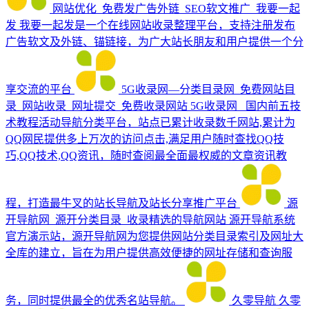
网站优化_免费发广告外链_SEO软文推广_我要一起
发
我要一起发是一个在线网站收录整理平台，支持注册发布
广告软文及外链、锚链接，为广大站长朋友和用户提供一个分
享交流的平台
5G收录网—分类目录网_免费网站目
录_网站收录_网址提交_免费收录网站
5G收录网_ 国内前五技
术教程活动导航分类平台，站点已累计收录数千网站,累计为
QQ网民提供多上万次的访问点击,满足用户随时查找QQ技
巧,QQ技术,QQ资讯，随时查阅最全面最权威的文章资讯教
程，打造最牛叉的站长导航及站长分享推广平台
源
开导航网_源开分类目录_收录精选的导航网站
源开导航系统
官方演示站，源开导航网为您提供网站分类目录索引及网址大
全库的建立，旨在为用户提供高效便捷的网址存储和查询服
务，同时提供最全的优秀名站导航。
久零导航
久零