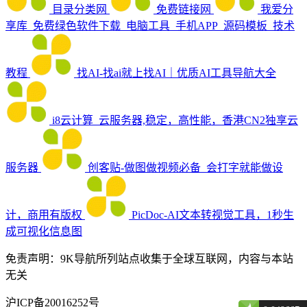
目录分类网
免费链接网
我爱分
享库_免费绿色软件下载_电脑工具_手机APP_源码模板_技术
教程
找AI-找ai就上找AI｜优质AI工具导航大全
i8云计算_云服务器,稳定，高性能，香港CN2独享云
服务器
创客贴-做图做视频必备_会打字就能做设
计，商用有版权
PicDoc-AI文本转视觉工具，1秒生
成可视化信息图
免责声明：9K导航所列站点收集于全球互联网，内容与本站
无关
沪ICP备20016252号